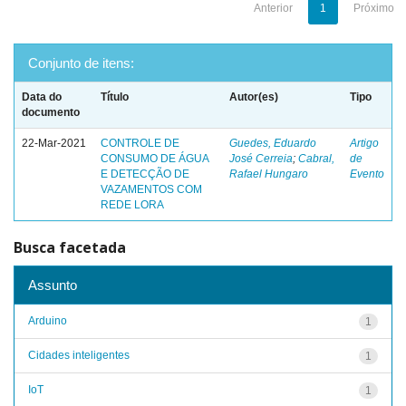
Anterior
1
Próximo
Conjunto de itens:
Data do
Título
Autor(es)
Tipo
documento
22-Mar-2021
CONTROLE DE
Guedes, Eduardo
Artigo
CONSUMO DE ÁGUA
José Cerreia
;
Cabral,
de
E DETECÇÃO DE
Rafael Hungaro
Evento
VAZAMENTOS COM
REDE LORA
Busca facetada
Assunto
Arduino
1
Cidades inteligentes
1
IoT
1