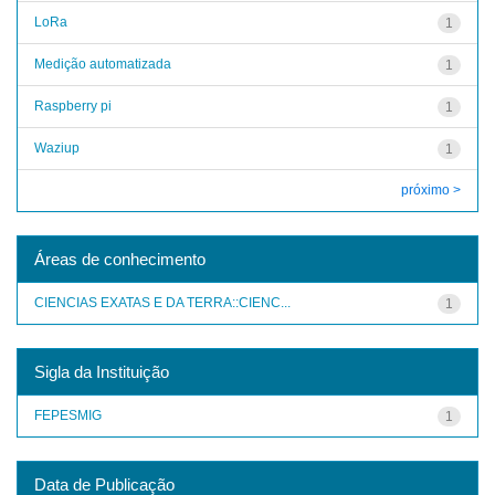
LoRa
1
Medição automatizada
1
Raspberry pi
1
Waziup
1
próximo >
Áreas de conhecimento
CIENCIAS EXATAS E DA TERRA::CIENC...
1
Sigla da Instituição
FEPESMIG
1
Data de Publicação