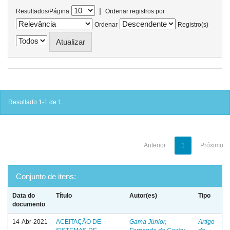
|
Resultados/Página
Ordenar registros por
Ordenar
Registro(s)
Resultado 1-1 de 1.
Anterior
1
Próximo
Conjunto de itens:
Data do
Título
Autor(es)
Tipo
documento
14-Abr-2021
ACEITAÇÃO DE
Gama Júnior,
Artigo