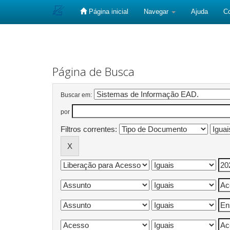
Página inicial
Navegar
Ajuda
C
Skip
navigation
Página de Busca
Buscar em:
por
Filtros correntes: