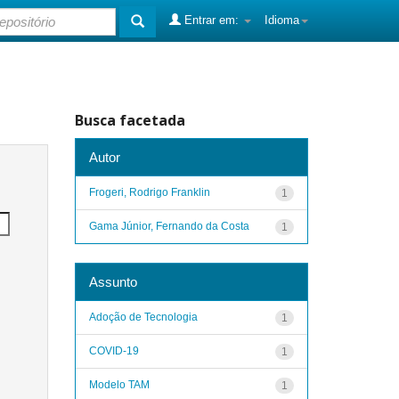
Entrar em:
Idioma
Busca facetada
Autor
Frogeri, Rodrigo Franklin
1
Gama Júnior, Fernando da Costa
1
Assunto
Adoção de Tecnologia
1
COVID-19
1
Modelo TAM
1