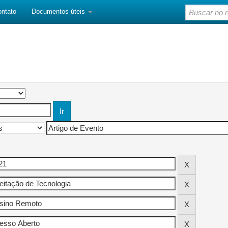
ontato
Documentos úteis