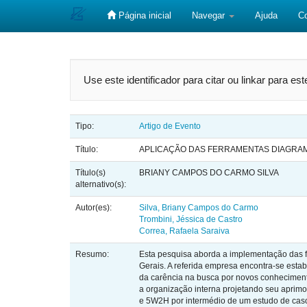
Página inicial
Navegar
Ajuda
C
Skip
navigation
Use este identificador para citar ou linkar para es
Tipo:
Artigo de Evento
Título:
APLICAÇÃO DAS FERRAMENTAS DIAGRAMA DE
Título(s)
BRIANY CAMPOS DO CARMO SILVA
alternativo(s):
Autor(es):
Silva, Briany Campos do Carmo
Trombini, Jéssica de Castro
Correa, Rafaela Saraiva
Resumo:
Esta pesquisa aborda a implementação das 
Gerais. A referida empresa encontra-se esta
da carência na busca por novos conheciment
a organização interna projetando seu aprimo
e 5W2H por intermédio de um estudo de caso