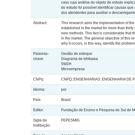
caso cuja análise do objeto de estudo expli
do estudo foi possível identificar causas que
dos atendentes para auxiliar o descarregame
Abstract:
This research aims the implementation of th
established in the market for more than thirty
new methods. This fact is considerable that t
in the market. The general objective of this r
why it occurs, in this way, identify the prob
Palavras-
Gestão de estoque
chave:
Diagrama de Ishikawa
5W2H
Microempresa
CNPq:
CNPQ::ENGENHARIAS::ENGENHARIA DE
Idioma:
por
País:
Brasil
Editor:
Fundação de Ensino e Pesquisa do Sul de M
Sigla da
FEPESMIG
Instituição: