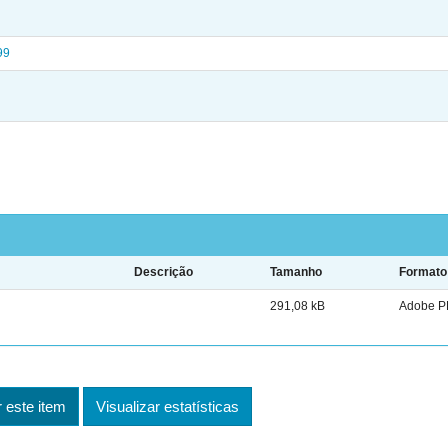
99
Descrição
Tamanho
Formato
291,08 kB
Adobe P
este item
Visualizar estatísticas