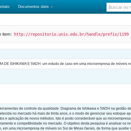
ontato
Documentos úteis
te item:
http://repositorio.unis.edu.br/handle/prefix/1199
 ISHIKAWA E 5W2H: um estudo de caso em uma microempresa de móveis no 
ferramentas de controle da qualidade: Diagrama de Ishikawa e 5W2H na gestão d
belecida no mercado há mais de trinta anos, e o modo de gerenciar seu estoque a
os e aplicação de novos métodos. Isto é posto considerável que as microempres
ramento e competitividade no mercado. O objetivo desta pesquisa é analisar os r
, em uma microempresa de móveis no Sul de Minas Gerais, de forma que auxilie 