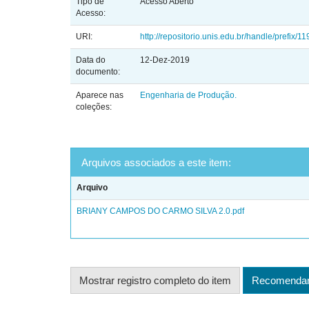
Tipo de
Acesso Aberto
Acesso:
URI:
http://repositorio.unis.edu.br/handle/prefix/11
Data do
12-Dez-2019
documento:
Aparece nas
Engenharia de Produção.
coleções:
Arquivos associados a este item:
Arquivo
BRIANY CAMPOS DO CARMO SILVA 2.0.pdf
Mostrar registro completo do item
Recomendar 