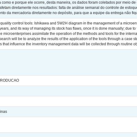
ca como e porque ele ocorre, desta maneira, os dados foram coletados por meio de 
 afetam diretamente nos resultados: falta de análise semanal do controle de estoque,
nto da mercadoria diretamente no depósito, para que a equipe da entrega não fi
e quality control tools: Ishikawa and 5W2H diagram in the management of a microen
 years, and its way of managing its stock has flaws, once it is done manually; due t
he microenterprises assimilate the operation of the methods and tools for the inter
esearch will be to analyze the results of the application of the tools through a case 
lems that influence the inventory management data will be collected through routine 
 PRODUCAO
inas