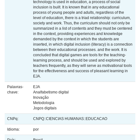
technology is used in education, a process of social
inclusion is built. It is known that in any educational
process of young people and adults, regardless of the
level of education, there is a triad relationship: curriculum,
society and work. Thus, the curriculum should not only be
summarized in a list of contents and they must be centered
in the context, providing experiences and knowledge
demanded by the context in which the students are
inserted, in which digital inclusion (literacy) is a connection
between their educational processes. and the work. It is
concluded that digital games are tools for the teaching-
learning process, and should be used and explored by
teachers frequently, as they will serve as motivational tools
for the effectiveness and success of pleasant learning in
EJA.
Palavras-
EJA
chave:
Analfabetismo digital
Inovação
Metodologia
Jogos digitais
CNPq:
CNPQ::CIENCIAS HUMANAS::EDUCACAO
Idioma:
por