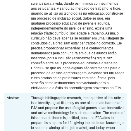
sujeitos para a vida, dando os mínimos conhecimentos
aos estudantes, visando ao mercado de trabalho; e hoje,
quando se utiliza as tecnologias na educação, constrói-se
um processo de inclusão social. Sabe-se que, em
qualquer processo educativo de jovens e adultos,
independentemente do nível de ensino, existe uma
relação tríade: currículo, sociedade e trabalho. Assim, o
currículo não deve apenas se resumir em uma listagem de
conteúdos que precisam estar centrados no contexto. Ele
precisa proporcionar experiências e conhecimentos
demandados pela conjuntura em que os alunos estão
inseridos, pois a inclusão (alfabetização) digital faz
conexão entre seus processos educativos e o trabalho.
Conclui- se que os jogos digitais são ferramentas para o
processo de ensino-aprendizagem, devendo ser utilizados
e explorados pelos professores com frequência, pois
servirão como instrumentos motivacionais para a
efetividade e o êxito da aprendizagem prazerosa na EJA.
Abstract:
Through bibliographic research, the objective of this article
is to identify digital illiteracy as one of the main barriers of
EJA and propose the use of digital games as an innovative
and active methodology for such eradication. The choice of
this research theme is justified, because EJA aims to
prepare its subjects for life, giving the minimum knowledge
to students aiming at the job market; and today, when