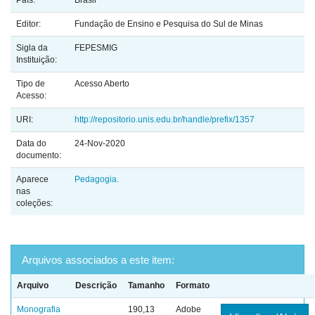
País:
Brasil
Editor:
Fundação de Ensino e Pesquisa do Sul de Minas
Sigla da
FEPESMIG
Instituição:
Tipo de
Acesso Aberto
Acesso:
URI:
http://repositorio.unis.edu.br/handle/prefix/1357
Data do
24-Nov-2020
documento:
Aparece
Pedagogia.
nas
coleções:
Arquivos associados a este item:
Arquivo
Descrição
Tamanho
Formato
Monografia
190,13
Adobe