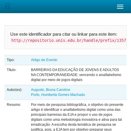
Skip
navigation
Use este identificador para citar ou linkar para este item:
http://repositorio.unis.edu.br/handle/prefix/1357
Tipo:
Artigo de Evento
Título:
BARREIRAS DA EDUCAÇÃO DE JOVENS E ADULTOS
NA CONTEMPORANEIDADE: vencendo o analfabetismo
digital por meio de jogos digitais
Autor(es):
Augusto, Bruna Caroline
Porto, Humberta Gomes Machado
Resumo:
Por meio de pesquisa bibliográfica, o objetivo do presente
artigo é identificar o analfabetismo digital como uma das
principais barreiras da EJA e propor o uso de jogos
digitais como uma metodologia inovadora e ativa para tal
erradicação. A escolha desta temática de pesquisa se
justifica, pois, a EJA tem por objetivo preparar seus