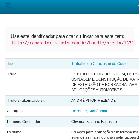
Skip
navigation
Use este identificador para citar ou linkar para este item:
http://repositorio.unis.edu.br/handle/prefix/1674
Tipo:
Trabalho de Conclusão de Curso
Título:
ESTUDO DE DOIS TIPOS DE AÇOS PA
USINAGEM E CONSTRUÇÃO DE MATR
DE EXTRUSÃO DE BORRACHA PARA
APLICAÇÕES AUTOMOTIVAS
Título(s) alternativo(s):
ANDRÉ VITOR REZENDE
Autor(es):
Rezende, André Vitor
Primeiro Orientador:
Oliveira, Fabiano Farias de
Resumo:
Os aços para aplicações em ferramenta
sujeitos as mais rigorosas solicitações 