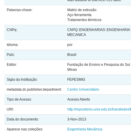
was feasible to use AISI H13 steel.
Palavras-chave:
Matriz de extrusão
Aço ferramenta
Tratamentos térmicos
CNPq:
CNPQ::ENGENHARIAS::ENGENHARIA
MECANICA
Idioma:
por
País:
Brasil
Editor:
Fundação de Ensino e Pesquisa do Sul
Minas
Sigla da Instituição:
FEPESMIG
metadata.dc.publisher.department:
Centro Universitário
Tipo de Acesso:
Acesso Aberto
URI:
http://repositorio.unis.edu.br/handle/pre
Data do documento:
3-Nov-2013
Aparece nas coleções:
Engenharia Mecânica