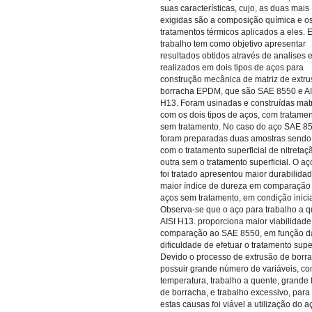
suas características, cujo, as duas mais
exigidas são a composição química e o
tratamentos térmicos aplicados a eles. 
trabalho tem como objetivo apresentar
resultados obtidos através de analises e
realizados em dois tipos de aços para
construção mecânica de matriz de extr
borracha EPDM, que são SAE 8550 e AI
H13. Foram usinadas e construídas mat
com os dois tipos de aços, com tratamen
sem tratamento. No caso do aço SAE 8
foram preparadas duas amostras send
com o tratamento superficial de nitretaç
outra sem o tratamento superficial. O a
foi tratado apresentou maior durabilida
maior índice de dureza em comparação
aços sem tratamento, em condição inicia
Observa-se que o aço para trabalho a q
AISI H13. proporciona maior viabilidad
comparação ao SAE 8550, em função d
dificuldade de efetuar o tratamento super
Devido o processo de extrusão de borr
possuir grande número de variáveis, c
temperatura, trabalho a quente, grande 
de borracha, e trabalho excessivo, para 
estas causas foi viável a utilização do a