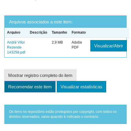
Arquivos associados a este item:
Arquivo
Descrição
Tamanho
Formato
André Vitor
2,9 MB
Adobe
Visualizar/Abrir
Rezende
PDF
143258.pdf
Mostrar registro completo do item
Recomendar este item
Visualizar estatísticas
Os itens no repositório estão protegidos por copyright, com todos os
direitos reservados, salvo quando é indicado o contrário.