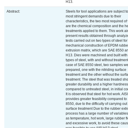
H13.
Abstract:
Steels for tool applications are subject t
most stringent demands due to their
characteristics, the two most required of
are the chemical composition and the h
treatments applied to them. This work ai
present results obtained through analy
tests carried out on two types of steel for
mechanical construction of EPDM rubbe
extrusion matrix, which are SAE 8550 an
H13. Dies were machined and built with
types of steel, with and without treatment
case of SAE 8550 steel, two samples w
prepared, one with the nitriding surface
treatment and the other without the surf
treatment. The steel that was treated s
greater durability and a higher hardnes
compared to untreated steel, in initial co
It is observed that steel for hot work. AIS
provides greater feasibility compared t
8550, due to the difficulty of carrying out
surface treatment Due to the rubber extr
process has a large number of variables
as temperature, hot work, large rubber f
and excessive work, to avoid these caus