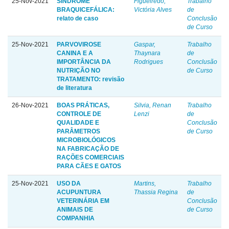
25-Nov-2021
SÍNDROME
Figueiredo,
Trabalho
BRAQUICEFÁLICA:
Victória Alves
de
relato de caso
Conclusão
de Curso
25-Nov-2021
PARVOVIROSE
Gaspar,
Trabalho
CANINA E A
Thaynara
de
IMPORTÂNCIA DA
Rodrigues
Conclusão
NUTRIÇÃO NO
de Curso
TRATAMENTO: revisão
de literatura
26-Nov-2021
BOAS PRÁTICAS,
Silvia, Renan
Trabalho
CONTROLE DE
Lenzi
de
QUALIDADE E
Conclusão
PARÂMETROS
de Curso
MICROBIOLÓGICOS
NA FABRICAÇÃO DE
RAÇÕES COMERCIAIS
PARA CÃES E GATOS
25-Nov-2021
USO DA
Martins,
Trabalho
ACUPUNTURA
Thassia Regina
de
VETERINÁRIA EM
Conclusão
ANIMAIS DE
de Curso
COMPANHIA