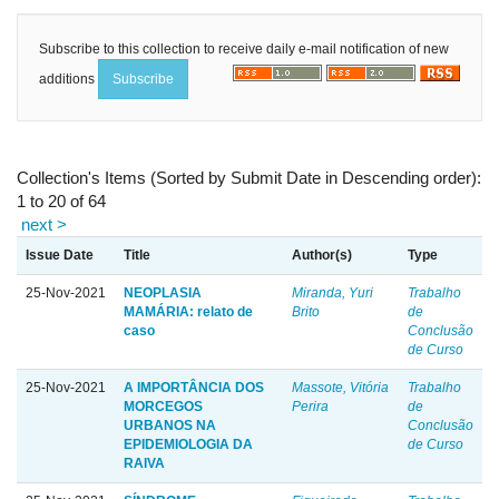
Subscribe to this collection to receive daily e-mail notification of new
additions
Collection's Items (Sorted by Submit Date in Descending order):
1 to 20 of 64
next >
Issue Date
Title
Author(s)
Type
25-Nov-2021
NEOPLASIA
Miranda, Yuri
Trabalho
MAMÁRIA: relato de
Brito
de
caso
Conclusão
de Curso
25-Nov-2021
A IMPORTÂNCIA DOS
Massote, Vitória
Trabalho
MORCEGOS
Perira
de
URBANOS NA
Conclusão
EPIDEMIOLOGIA DA
de Curso
RAIVA