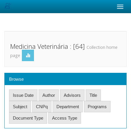
Skip
navigation
Medicina Veterinária : [64]
Collection home
page
Browse