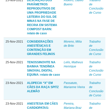
25-Nov-2021
DESCRIÇÃO DOS
Ribeiro, Otávio
Trabalho
PARÂMETROS
Bueno
de
REPRODUTIVOS DE
Conclusão
UMA PROPRIEDADE
de Curso
LEITEIRA DO SUL DE
MINAS NA FASE DE
RECRIA EM SISTEMA
COMPOST BARN:
relato de caso
25-Nov-2021
CONSIDERAÇÕES
Moreno, Milia
Trabalho
ANESTÉSICAS E
de Brito
de
CONTENÇÃO EM
Conclusão
GRANDES FELINOS
de Curso
25-Nov-2021
TENOSSINOVITE NA
Lelis, Matheus
Trabalho
BAINHA TENDÍNEA
Henrique
de
SINOVIAL DIGITAL
Conclusão
EQUINA: relato de caso
de Curso
23-Nov-2021
ALOPECIA “X” EM
Passatuto,
Trabalho
CÃES DA RAÇA SPITZ
Marianne Vieira
de
ALEMÃO
Conclusão
de Curso
23-Nov-2021
ANESTESIA EM CÃES
Pereira,
Trabalho
CARDIOPATAS:
Mariana Braz
de