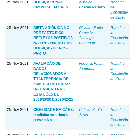
25-Nov-2021
DOENÇA RENAL
Almeida,
Trabalho
CRÔNICA EM CÃES
Priscila Rabello
de
Conclusão
de Curso
25-Nov-2021
DIETA ANIÔNICA NO
Oliveira, Paula
Trabalho
PRÉ PARTO E OS
Gonçalves
de
REFLEXOS POSITIVOS
Santiago
Conclusão
NA PREVENÇÃO DAS
Pereira de
de Curso
DOENÇAS DO PÓS-
PARTO
25-Nov-2021
AVALIAÇÃO DE
Ferreira, Paula
Trabalho
DADOS
Junqueira
de
RELACIONADOS À
Conclusão
TRANFERÊNCIA DE
de Curso
EMBRIÃO NO HARAS
DA CANÇÃO NAS
ESTAÇÕES DE
2019/2020 E 2020/2021
25-Nov-2021
OBESIDADE EM CÃES:
Calisto, Paula
Trabalho
medicina veterinária
Alves
de
preventiva
Conclusão
de Curso