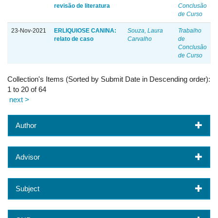
revisão de literatura
Conclusão
de Curso
23-Nov-2021
ERLIQUIOSE CANINA:
Souza, Laura
Trabalho
relato de caso
Carvalho
de
Conclusão
de Curso
Collection's Items (Sorted by Submit Date in Descending order):
1 to 20 of 64
next >
Author
Advisor
Subject